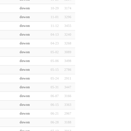
dowon
10-29
3174
dowon
11-01
3296
dowon
11-12
3455
dowon
04-13
3240
dowon
04-23
3268
dowon
05-02
3089
dowon
05-06
3498
dowon
05-15
2786
dowon
05-24
2911
dowon
05-31
3447
dowon
06-07
3166
dowon
06-15
3363
dowon
06-21
2967
dowon
06-28
3188