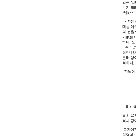
법문心地
보게 되리
法眼으로
<전등록
대들 여
의 눈을
기氣를 
하다 (
바탕(心
회양 선
본래 상
적하니,
진월이 
인품
망아
남악
육조 혜
특히 육
적과 공
출가이전
원력과 