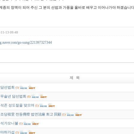
계종의 정맥이 되어 주신 그 분의 선법과 가풍을 올바로 배우고 이어나가야 하겠습니다
-11-13 09:48
log.naver.com/go-sung/221397327344
제 목
담선법회
(1)
무술년 담선법회
(1)
석존 성도절을 맞으며
(1)
조당祖堂 전등傳燈 법연法緣 회고 回顧
(1)
석가모니불
(1)
마하가섭
(1)