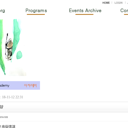
18-11-12 22:31
양
owon
 南嶽懷讓