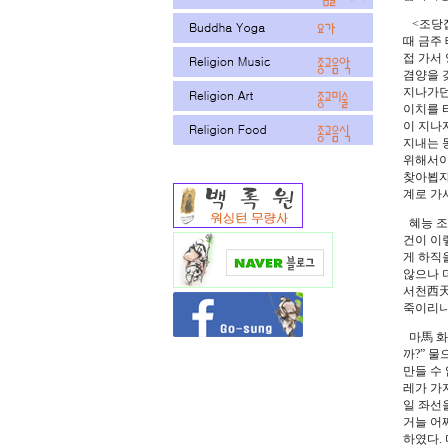
<조당집
때 금주
접 가서
겸양을 
지나가던
이치를 
이 지나
지내는 
위해서이
찾아뵙자
계로 가
혜능 조
건이 이렇
게 하직을
않으나 
서천西天
죽이리니,
마馬 화
까?” 물
만들 수 
레가 가
일 좌선
거늘 어
하였다.