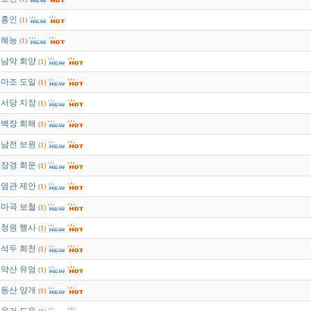
홍인
(1)
혜능
(1)
남악 회양
(1)
마조 도일
(1)
서당 지장
(1)
백장 회해
(1)
남전 보원
(1)
장경 회운
(1)
염관 제안
(1)
마곡 보철
(1)
청원 행사
(1)
석두 희천
(1)
약산 유엄
(1)
동산 양개
(1)