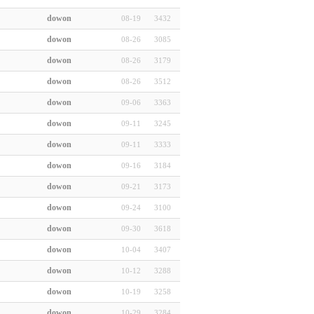
dowon
08-19
3432
dowon
08-26
3085
dowon
08-26
3179
dowon
08-26
3512
dowon
09-06
3363
dowon
09-11
3245
dowon
09-11
3333
dowon
09-16
3184
dowon
09-21
3173
dowon
09-24
3100
dowon
09-30
3618
dowon
10-04
3407
dowon
10-12
3288
dowon
10-19
3258
dowon
10-29
3284