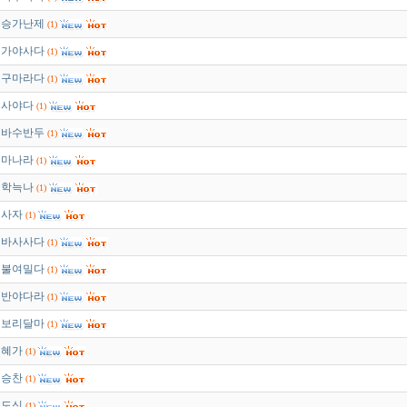
승가난제
(1)
가야사다
(1)
구마라다
(1)
사야다
(1)
바수반두
(1)
마나라
(1)
학늑나
(1)
사자
(1)
바사사다
(1)
불여밀다
(1)
반야다라
(1)
보리달마
(1)
혜가
(1)
승찬
(1)
도신
(1)