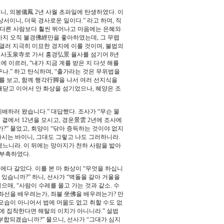
, 의봉儀鳳 2년 사월 초파일에 탄생하였다. 이
서이니, 더욱 경사로운 일이다.” 라고 하며, 직
가 다른 사람보다 훨씬 뛰어나고 마음에는 은혜와
까지 오직 불경佛經만을 좋아하였는데, 그 무렵
열러 지극히 미묘한 경지에 이를 것이며, 불법의
옥천사玉泉寺로 가서 홍경弘景 율사를 섬기어 8년
 이르러, “내가 지금 계를 받은 지 다섯 해를
나.” 하고 탄식하며, “출가라는 것은 무위법을
를 보고, 함께 행각行脚을 나서 여러 선지식을
깨닫고 이어서 안 화상을 섬기었으나, 혜양은 조
배하러 왔습니다.” 대답했다. 조사가 “무슨 물
 곁에서 12년을 모시고, 경운景雲 2년에 조사에
가?” 물었고, 회양이 “닦아 증득하는 것이야 없지
하시는 바이니, 그대도 그렇고 나도 그러하니라.
느니라. 이 뒤에는 망아지가 천하 사람을 밟아
 부촉하였다.
에다 갈았다. 이를 본 마 화상이 “무엇을 하십니
수 있습니까?” 하니, 선사가 “벽돌을 갈아 거울을
으매, “사람이 수레를 몰고 가는 것과 같소. 수
 좌선을 배우려는가, 좌불 坐佛을 배우려는가? 만
모습이 아니어서 법에 머묾도 없고 취할 수도 없
에 집착한다면 해탈의 이치가 아니니라.” 설법
부합되겠습니까?” 물으니, 선사가 “그대가 심지