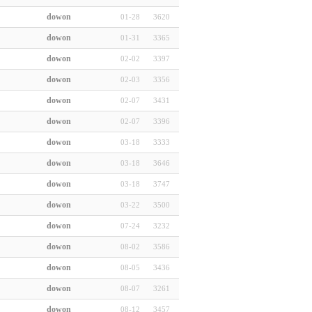
dowon
01-28
3620
dowon
01-31
3365
dowon
02-02
3397
dowon
02-03
3356
dowon
02-07
3431
dowon
02-07
3396
dowon
03-18
3333
dowon
03-18
3646
dowon
03-18
3747
dowon
03-22
3500
dowon
07-24
3232
dowon
08-02
3586
dowon
08-05
3436
dowon
08-07
3261
dowon
08-12
3457