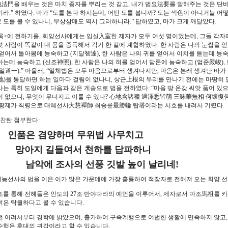
法門을 배우는 것은 마치 종자를 뿌리는 것 같고, 내가 법요法要를 말해주는 것은 단비
라.” 하였다. 마가 “도를 본다 하시는데, 어떤 도를 봅니까? 도는 색色이 아니거늘 어떻
 도를 볼 수 있나니, 무상삼매도 역시 그러하니라.” 답하였고, 마가 크게 깨달았다.
>에 전하기를, 회양선사에게는 입실入室한 제자가 모두 여섯 명이었는데, 그들 각자에
섯 사람이 똑같이 내 몸을 증득해서 각기 한 길에 계합하였다. 한 사람은 나의 눈썹을 얻
 얻어서 돌아봄에 능숙하고 (지달智達), 한 사람은 나의 귀를 얻어서 이치를 듣는데 능숙
아는데 능숙하고 (신조神照), 한 사람은 나의 혀를 얻어서 담론에 능숙하고 (엄준嚴峻)
도일道一).” 아울러, “일체법은 모두 마음으로부터 생겨나지만, 마음은 본래 생겨난 바가
地)을 통달하면 하는 일마다 걸림이 없나니, 상근上根의 무리를 만나기 전에는 마땅히 말
사는 특히 도일에게 다음과 같은 게송으로 법을 전하였다: “마음 땅 온갖 씨앗 품어 있으니
이 없으니, 무엇이 무너지고 이룰 수 있나? 心地含諸種 遇澤悉皆萌 三昧華無相 何壞復何
 황제가 칙령으로 대혜선사大慧禪師 최승륜最勝輪 탑塔이라는 시호를 내려서 기렸다.
찬탄 첨부한다:
은 겸양하며 무위법 사무치고
지 길들여서 천하를 답파하니
에 조사의 선풍 깃발 높이 날리네!
능선사의 법을 이은 이가 많은 가운데에 가장 훌륭하여 적장자로 전해져 오는 회양 선
조를 통해 전해들은 인도의 27조 반야다라의 예언을 이루어서, 제자로서 마조馬祖를 
덕은 탁월하다고 볼 수 있습니다.
 어려서부터 경학에 밝았으며, 출가하여 구족계행으로 여법한 생활에 만족하지 않고,
수행은 후대의 귀감이라고 할 수 있습니다.