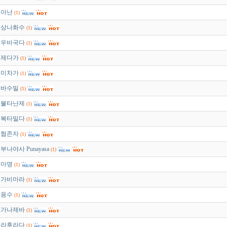
아난
(1)
상나화수
(1)
우바국다
(1)
제다가
(1)
미차가
(1)
바수밀
(1)
불타난제
(1)
복타밀다
(1)
협존자
(1)
부나야사 Punayasa
(1)
마명
(1)
가비마라
(1)
용수
(1)
가나제바
(1)
라후라다
(1)