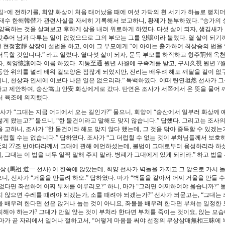
>에 전하기를, 회양 화상이 처음 태어났을 때에 여섯 가닥의 흰 서기가 하늘로 뻗치더니
 태수 한해韓偕가 관련사실을 자세히 기록해서 보고하니, 황제가 분부하였다. “승가의 상
 양육하는 것을 살펴보고 후하게 상을 내려 위로하게 하였다. 다섯 살이 되자, 생김새
갖추어 남과 다투는 일이 없었으므로 그의 부모는 그를 양讓이라 불렀다. 열 살이 되기
 현정玄靜 삼장이 설법을 하고, 이어 그 부모에게 “이 아이는 출가하여 최상승의 법을 
터득할 것입니다.” 라고 일렀다. 열다섯 살이 되자, 문득 부모를 하직하고 형주荊州 
자, 회양懷讓이라 이름 하였다. 지통至通 원년 사월에 구족계를 받고, 구시久視 원년 7월에
동안 위의를 널리 배워 겉모양은 점잖게 되었지만, 진리는 배우려 해도 깨달을 길이 없구
니, 천상과 인세에 이보다 나은 일은 없으리라.” 독백하였다. 이때 탄연坦然 선사가 그
고 제안하여, 숭산嵩山 안安 화상에게로 갔다. 탄연은 조사가 서쪽에서 온 뜻을 물어 
서 육조에 의지했다.
사가 “그대는 지금 어디에서 오는 길인가?” 물으니, 회양이 “숭산에서 일부러 화상께 예
게 왔는고?” 물으니, “한 물건이라고 말해도 맞지 않습니다.” 답했다. 그리고는 조사의
 고하니, 조사가 “한 물건이라 해도 맞지 않다 했는데, 그 것을 닦아 증득할 수 있겠는
더럽힐 수는 없습니다.” 답하였다. 조사가 “그 더럽힐 수 없는 것이 부처님들께서 보호
의 27조 반야다라께서 그대에 관해 예언하셨는데, 불법이 그대로부터 융성하리라 하셨
 그대는 이 법을 너무 일찍 말해 주지 말라. 병폐가 그대에게 있게 되리라.” 하고 법을
상 (馬祖 道一 선사) 이 한쪽에 앉았는데, 회양 선사가 벽돌을 가지고 그 앞으로 가서 돌
으니, 선사가 “거울을 만들려 하오.” 답하였다. 마가 “벽돌을 갈아서 어찌 거울을 만들 
없다면 좌선하여 어찌 부처를 이루리오?” 하니, 마가 “그러면 어찌하여야 옳습니까?” 물
지 않으면 수레를 때려야 되겠는가, 소를 때려야 되겠는가?” 선사가 되묻고는, “그대는
을 배우려 한다면 선은 앉거나 눕는 것이 아니요, 좌불을 배우려 한다면 부처는 일정한 
찌해야 하는가? 그대가 만일 앉는 것이 부처라 한다면 부처를 죽이는 것이요, 앉는 모습
 마가 곧 자리에서 일어나 절하고서, “어떻게 마음을 써야 선정의 무상삼매無相三昧에 