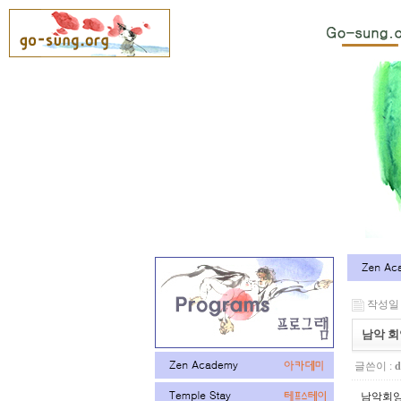
작성일 : 
남악 회
글쓴이 :
d
남악회양