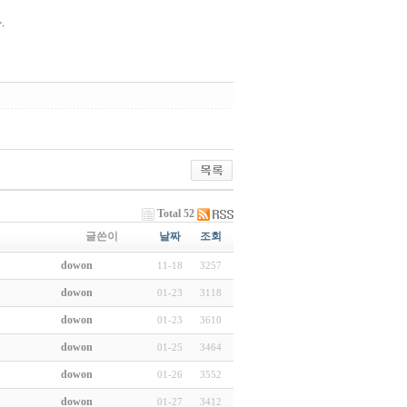
.
Total 52
글쓴이
날짜
조회
dowon
11-18
3257
dowon
01-23
3118
dowon
01-23
3610
dowon
01-25
3464
dowon
01-26
3552
dowon
01-27
3412