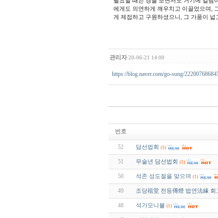
필요할 때는 경을 보면서도 거기에 걸림
에게도 의연하게 깨우치고 이끌었으며, 
게 제접하고 구원하셨으니, 그 가풍이 넓
관리자
20-06-21 14:00
https://blog.naver.com/go-sung/22200768684
번호
52
담선법회
(1)
51
무술년 담선법회
(1)
50
석존 성도절을 맞으며
(1)
49
조당祖堂 전등傳燈 법연法緣 회
48
석가모니불
(1)