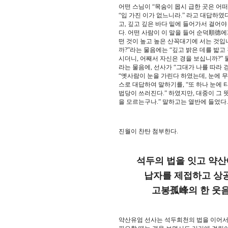
어떤 스님이 “목숨이 몹시 급한 곳은 어떠
“입 가진 이가 없느니라.” 라고 대답하
고, 깊고 깊은 바다 밑에 들어가서 걸어
다. 어떤 사람이 이 말을 들어 순덕順德에
떤 것이 높고 높은 산꼭대기에 서는 것입니
까?”라는 물음에는 “깊고 밝은 데를 밟고
시더니, 어째서 자신은 경을 보십니까?” 
라는 물음에, 선사가 “그대가 나를 따라 
“옛사람이 눈을 가린다 하였는데, 눈에 무
스로 대답하여 말하기를, “또 하나 눈에 티
법당이 쓰러진다.” 하였지만, 대중이 그 
을 모르는구나.” 말하고는 열반에 들었다
진월이 찬탄 첨부한다.
석두의 법을 잇고 약산
납자를 제접하고 상공을
고봉孤峰의 한 웃음소리
약산유엄 선사는 석두희천의 법을 이어서,