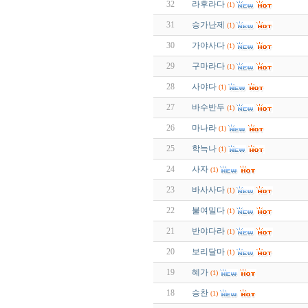
32
라후라다
(1)
31
승가난제
(1)
30
가야사다
(1)
29
구마라다
(1)
28
사야다
(1)
27
바수반두
(1)
26
마나라
(1)
25
학늑나
(1)
24
사자
(1)
23
바사사다
(1)
22
불여밀다
(1)
21
반야다라
(1)
20
보리달마
(1)
19
혜가
(1)
18
승찬
(1)