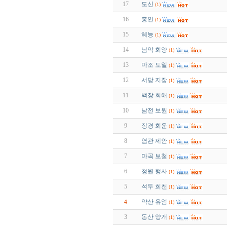
17
도신
(1)
16
홍인
(1)
15
혜능
(1)
14
남악 회양
(1)
13
마조 도일
(1)
12
서당 지장
(1)
11
백장 회해
(1)
10
남전 보원
(1)
9
장경 회운
(1)
8
염관 제안
(1)
7
마곡 보철
(1)
6
청원 행사
(1)
5
석두 희천
(1)
약산 유엄
4
(1)
3
동산 양개
(1)