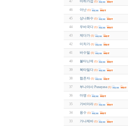
47
마하가섭
(1)
46
아난
(1)
45
상나화수
(1)
44
우바국다
(1)
43
제다가
(1)
42
미차가
(1)
41
바수밀
(1)
40
불타난제
(1)
39
복타밀다
(1)
38
협존자
(1)
37
부나야사 Punayasa
(1)
36
마명
(1)
35
가비마라
(1)
34
용수
(1)
33
가나제바
(1)