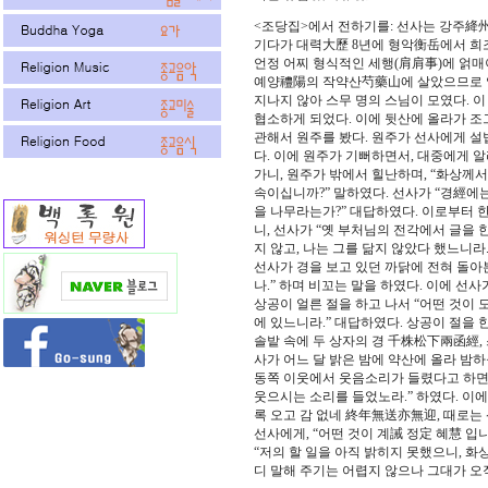
<조당집>에서 전하기를: 선사는 강주絳州
기다가 대력大歷 8년에 형악衡岳에서 희조
언정 어찌 형식적인 세행(肩肩事)에 얽매이
예양禮陽의 작약산芍藥山에 살았으므로 약
지나지 않아 스무 명의 스님이 모였다. 이
협소하게 되었다. 이에 뒷산에 올라가 조
관해서 원주를 봤다. 원주가 선사에게 설
다. 이에 원주가 기뻐하면서, 대중에게 
가니, 원주가 밖에서 힐난하며, “화상께
속이십니까?” 말하였다. 선사가 “경經에
을 나무라는가?” 대답하였다. 이로부터 한
니, 선사가 “옛 부처님의 전각에서 글을 
지 않고, 나는 그를 닮지 않았다 했느니라
선사가 경을 보고 있던 까닭에 전혀 돌아본
나.” 하며 비꼬는 말을 하였다. 이에 선사
상공이 얼른 절을 하고 나서 “어떤 것이 
에 있느니라.” 대답하였다. 상공이 절을 
솔밭 속에 두 상자의 경 千株松下兩函經,
사가 어느 달 밝은 밤에 약산에 올라 밤
동쪽 이웃에서 웃음소리가 들렸다고 하면
웃으시는 소리를 들었노라.” 하였다. 이
록 오고 감 없네 終年無送亦無迎, 때로는
선사에게, “어떤 것이 계誡 정定 혜慧 입
“저의 할 일을 아직 밝히지 못했으니, 화
디 말해 주기는 어렵지 않으나 그대가 오직