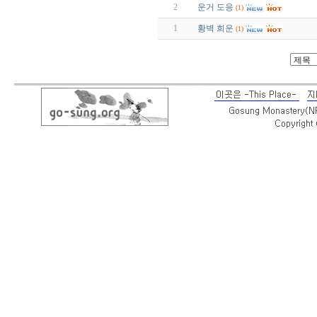
2
운거 도응
(1)
1
황벽 희운
(1)