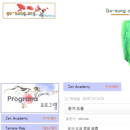
작성일 : 20-07-13 12:51
운거 도응
글쓴이 :
dowon
운거 도응 雲居 道膺