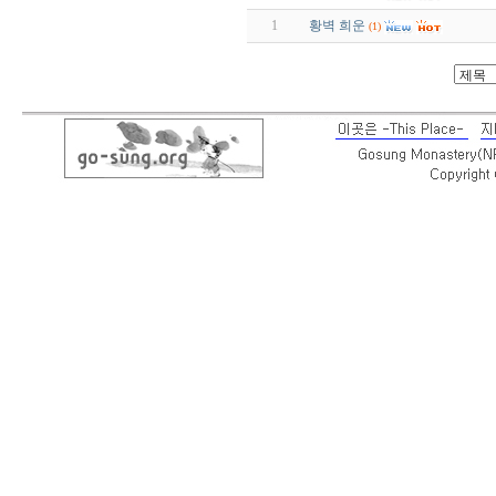
1
황벽 희운
(1)