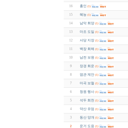
16
홍인
(1)
15
혜능
(1)
14
남악 회양
(1)
13
마조 도일
(1)
12
서당 지장
(1)
11
백장 회해
(1)
10
남전 보원
(1)
9
장경 회운
(1)
8
염관 제안
(1)
7
마곡 보철
(1)
6
청원 행사
(1)
5
석두 희천
(1)
4
약산 유엄
(1)
3
동산 양개
(1)
운거 도응
2
(1)