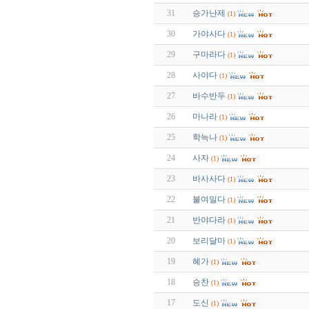
31
승가난제
(1)
30
가야사다
(1)
29
구마라다
(1)
28
사야다
(1)
27
바수반두
(1)
26
마나라
(1)
25
학늑나
(1)
24
사자
(1)
23
바사사다
(1)
22
불여밀다
(1)
21
반야다라
(1)
20
보리달마
(1)
19
혜가
(1)
18
승찬
(1)
17
도신
(1)