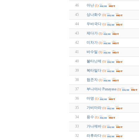
46
아난
(1)
45
상나화수
(1)
44
우바국다
(1)
43
제다가
(1)
42
미차가
(1)
41
바수밀
(1)
40
불타난제
(1)
39
복타밀다
(1)
38
협존자
(1)
37
부나야사 Punayasa
(1)
36
마명
(1)
35
가비마라
(1)
34
용수
(1)
33
가나제바
(1)
32
라후라다
(1)