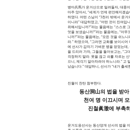
병마兵馬가 운거산으로 밀려들자, 대중이 
마주 앉아서, “세계가 언제 편안해지겠습니
하였다. 어떤 스님이 “3천리 밖에서 운거
이니라” 대답하였고, “어떤 것이 진여입니
위해서입니까?”라는 물음에는 “스스로 그 
엇을 보셨습니까?”라는 물음에는, “아무것
니까?”라는 물음에는, “모든 것을 쉬느니
라.” 하였으며, “그러면 교화를 보이시어 
에 선사가 갑자기 가벼운 병을 얻었는데,
을 드리러 가자, 그들을 돌아보고는, “그
걱정하지 말라. 못을 끊고 쇠를 자르는 신
으니, 제각기 알아차려야 하느니라.” 고 
났습니다.” 대답하니, 선사가 “내가 출세한
진월이 찬탄 첨부한다.
동산洞山의 법을 받아 운
천여 명 이끄시며 모범
진철眞澈에 부촉하시어
운거도응선사는 동산양개 선사의 법을 이