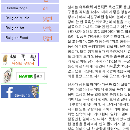
선사는 유주幽州 계문薊門 옥전玉田 출신으
구들을 격식을 갖추어 대하여 좋은 명성이
장부가 어찌 자질구레한 형식에 걸리어 큰
강에 한 번 목욕한 뒤로 3년의 세월을 보
남쪽으로 가시오. 그러면 반드시 기이한 사
산대사가 당대의 종장宗匠이다.”라고 말해
으며, 말씀은 간략하나 뜻은 현묘했다. 선
을 고하였다. 그러자 동산이 “위로 향하는
동산이 “내가 운암雲巖에 있을 때, 운암
힘썼다. 또한 황제皇帝가 적수赤水에서 
도 그에게 도가 있음을 알아본 훌륭한 오성
가 뒷날 어떤 곳의 주지가 되었을 때, 누
동산이 선사에게 “듣건대 사대思大 화상께
않으셨을 터인데, 하물며 국왕이겠습니까?
바를 들었으므로 다시 다른 곳으로 가려는
선사가 상당할 때마다 다음과 같이 설했다.
기에 이르러서는 어떻게 봇짐을 꾸려야 할 
몸에 고상한 옷을 걸쳤으면 숭앙받는 길을 
기에서도 다시 쉽게 쉽게만 보내면 끝내 
에 부합되게 닦아야 한다. 그래서 ‘존귀한
지극한 도를 구할 때는 마치 머리에 붙은
처럼 신속히 나아가야 한다. 일체의 일에
털끝만한 일이라도 다하지 못함이 있다면 
한 걸음을 돌이켜라. 만약 돌이키지 않으면
생의 일이 단지 한 방향에 달렸으니, 만일 