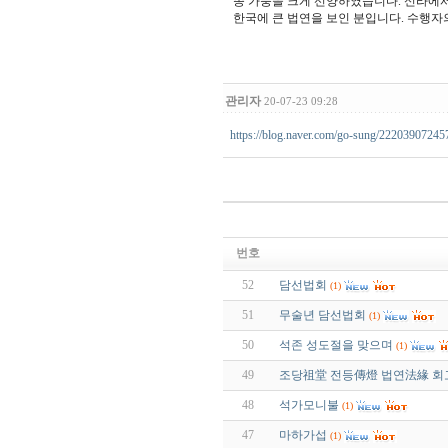
종 가풍을 크게 선양하였습니다. 신라에서
한국에 큰 법연을 보인 분입니다. 수행자
관리자
20-07-23 09:28
https://blog.naver.com/go-sung/22203907245
번호
52
담선법회
(1)
51
무술년 담선법회
(1)
50
석존 성도절을 맞으며
(1)
49
조당祖堂 전등傳燈 법연法緣 회
48
석가모니불
(1)
47
마하가섭
(1)