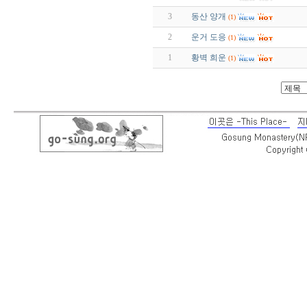
3
동산 양개
(1)
2
운거 도응
(1)
1
황벽 희운
(1)