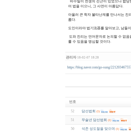
바수밀이 전생의 선근이 있었으나 합당한
어 법을 이으니, 그 사연이 아름답다.
아울러 큰 학자 불타난제를 만나서는 진리
롭다.
도인이라야 법기法器를 알아보고, 남들이 
도와 진리는 언어문자로 논의할 수 없음을
룰 수 있음을 명심할 것이다.
관리자
18-02-07 18:28
https://blog.naver.com/go-sung/22120346755
번호
52
담선법회
(1)
51
무술년 담선법회
(1)
50
석존 성도절을 맞으며
(1)