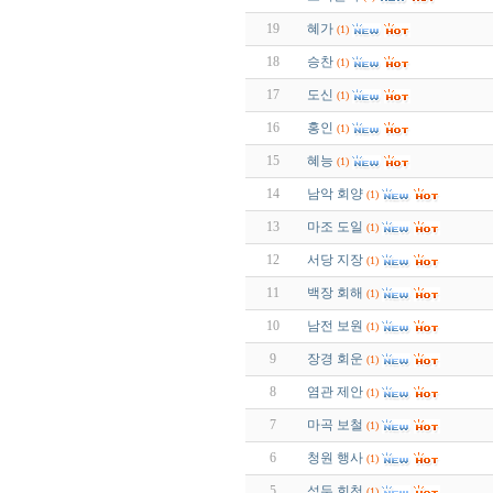
19
혜가
(1)
18
승찬
(1)
17
도신
(1)
16
홍인
(1)
15
혜능
(1)
14
남악 회양
(1)
13
마조 도일
(1)
12
서당 지장
(1)
11
백장 회해
(1)
10
남전 보원
(1)
9
장경 회운
(1)
8
염관 제안
(1)
7
마곡 보철
(1)
6
청원 행사
(1)
5
석두 희천
(1)