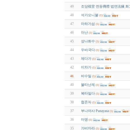
49
조당祖堂 전등傳燈 법연法緣 회
48
석가모니불
(1)
47
마하가섭
(1)
46
아난
(1)
45
상나화수
(1)
44
우바국다
(1)
43
제다가
(1)
42
미차가
(1)
바수밀
41
(1)
40
불타난제
(1)
39
복타밀다
(1)
38
협존자
(1)
37
부나야사 Punayasa
(1)
36
마명
(1)
35
가비마라
(1)