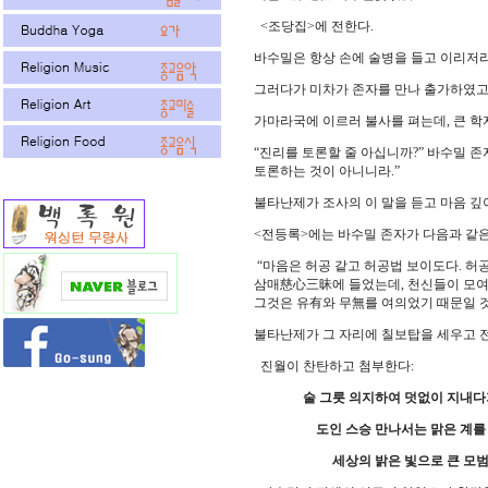
<조당집>에 전한다.
바수밀은 항상 손에 술병을 들고 이리저
그러다가 미차가 존자를 만나 출가하였고
가마라국에 이르러 불사를 펴는데, 큰 학
“진리를 토론할 줄 아십니까?” 바수밀 존
토론하는 것이 아니니라.”
불타난제가 조사의 이 말을 듣고 마음 깊
<전등록>에는 바수밀 존자가 다음과 같은
“마음은 허공 같고 허공법 보이도다. 허
삼매慈心三昧에 들었는데, 천신들이 모여 
그것은 유有와 무無를 여의었기 때문일 것
불타난제가 그 자리에 칠보탑을 세우고 
진월이 찬탄하고 첨부한다:
술 그릇 의지하여 덧없이 지내다
도인 스승 만나서는 맑은 계를 받
세상의 밝은 빛으로 큰 모범이