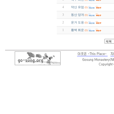
4
약산 유엄
(1)
3
동산 양개
(1)
2
운거 도응
(1)
1
황벽 희운
(1)