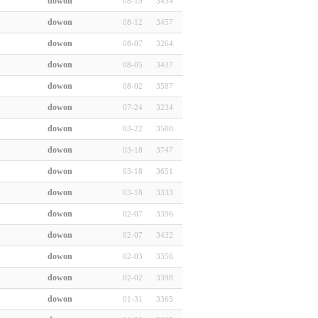
dowon
08-19
3434
dowon
08-12
3457
dowon
08-07
3264
dowon
08-05
3437
dowon
08-02
3587
dowon
07-24
3234
dowon
03-22
3500
dowon
03-18
3747
dowon
03-18
3651
dowon
03-18
3333
dowon
02-07
3396
dowon
02-07
3432
dowon
02-03
3356
dowon
02-02
3398
dowon
01-31
3365