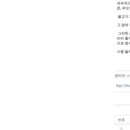
세속적으
촌, 부
불교가 
그 점에
그러한 
따라 출
으로 평
수행 불
관리자
18
https://b
번호
52