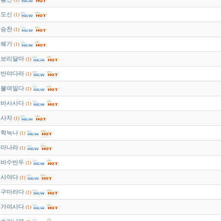
도신
(1)
승찬
(1)
혜가
(1)
보리달마
(1)
반야다라
(1)
불여밀다
(1)
바사사다
(1)
사자
(1)
학늑나
(1)
마나라
(1)
바수반두
(1)
사야다
(1)
구마라다
(1)
가야사다
(1)