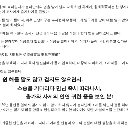
>에 복타밀다가 불타난제의 법을 받아 널리 교화 하던 차제에, 향개香蓋라는 한 장자
는데 조사에게 출가하기를 원했다.
그를 받아 들이니, 이후 난생비구는 부지런히 수행하느라 옆구리를 땅에 대는 일이 없었
로 불리게 되었다.
>에는 복타밀다 조사가 난생에게 다음과 같은 게송과 함께 법을 전하였다고 한다.
치는 본래부터 이름조차 없었으나, 이름을 말미암아 참 이치가 들어나네. 참되고 실다운 
니니라.
名 因名顯眞理 受得眞實法 非眞亦非僞”
법을 부촉하고 나서 즉시 멸진삼매에 들어 입적하니, 대중이 다비하여 그 사리를 모아 
찬탄 첨부한다.
쉰 해를 말도 않고 걷지도 않으면서,
을 기다리다 만난 즉시 따라나서,
와 사제의 인연 귀한 줄을 보인 분!
 50년 동안을 일어서 걷지도 않고 말도 하지 않다가 불타난제 조사를 뵈면서 절을 하
한 소개는 믿기지 않을 만큼 비현실적으로 희귀한 이야기이지만, 사실여부를 논란하기
 귀중한 인연을 저버리고 떠나기 어려운 인정과 수도의 본질에 대한 성찰을 하게 하는 