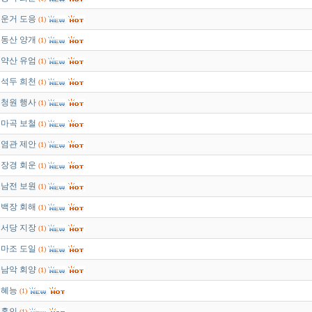
운거 도응
(1)
동산 양개
(1)
약산 유엄
(1)
석두 희천
(1)
청원 행사
(1)
마곡 보철
(1)
염관 제안
(1)
장경 회운
(1)
남전 보원
(1)
백장 회해
(1)
서당 지장
(1)
마조 도일
(1)
남악 회양
(1)
혜능
(1)
홍인
(1)