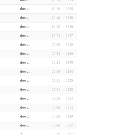
dowon
10-29
3285
dowon
10-19
3259
dowon
10-12
3289
dowon
10-04
3407
dowon
09-30
3619
dowon
09-24
3100
dowon
09-21
3175
dowon
09-16
3184
dowon
09-11
3335
dowon
09-11
3245
dowon
09-06
3364
dowon
08-26
3514
dowon
08-26
3180
dowon
08-26
3087