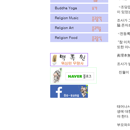
<조당집
이 있었
조사가 
脇 존자
<전등록
“참 이
또한 아
眞理本無
조사가 
진월이 
스승
출가
태어나서
생에 대
야 한다.
부모와의