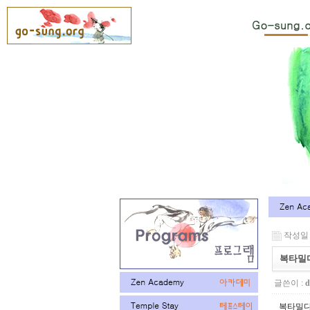
작성일 : 
복타밀
글쓴이 :
d
복타밀다伏