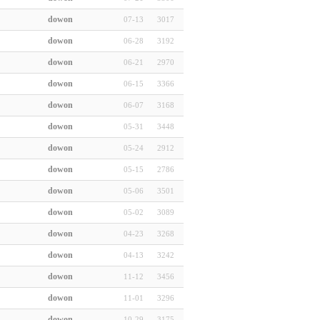
dowon
07-13
3017
dowon
06-28
3192
dowon
06-21
2970
dowon
06-15
3366
dowon
06-07
3168
dowon
05-31
3448
dowon
05-24
2912
dowon
05-15
2786
dowon
05-06
3501
dowon
05-02
3089
dowon
04-23
3268
dowon
04-13
3242
dowon
11-12
3456
dowon
11-01
3296
dowon
10-29
3175