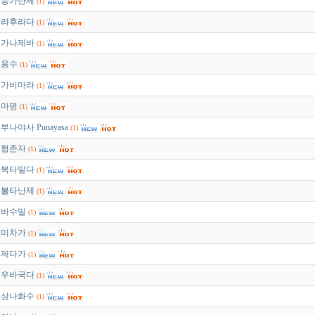
승가난제
(1)
라후라다
(1)
가나제바
(1)
용수
(1)
가비마라
(1)
마명
(1)
부나야사 Punayasa
(1)
협존자
(1)
복타밀다
(1)
불타난제
(1)
바수밀
(1)
미차가
(1)
제다가
(1)
우바국다
(1)
상나화수
(1)